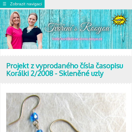
☰ Zobrazit navigaci
Projekt z vyprodaného čísla časopisu
Korálki 2/2008 - Skleněné uzly