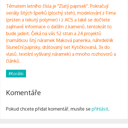
Tématem letního čísla je "Zlatý paprsek". Pokračují
seriály šitých šperků (plochý steh), modelování z Fima
(prsten a tekutý polymer) i z ACS a také se dočtete
zajímavé informace o dalším z kamenů, tentokrát to
bude jadeit. Čeká na vás 52 stran a 24 projektů
(namátkou šitý náramek Maková panenka, náhrdelník
Sluneční pap
rsky, drátovaný set Kytičkovaná, 3x do
vlasů, textilní vyšívaný náramek) a mnoho rozhovorů a
článků.
#Korálki
Komentáře
Pokud chcete přidat komentář, musíte se
přihlásit
.