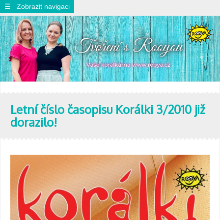
☰ Zobrazit navigaci
Letní číslo časopisu Korálki 3/2010 již
dorazilo!