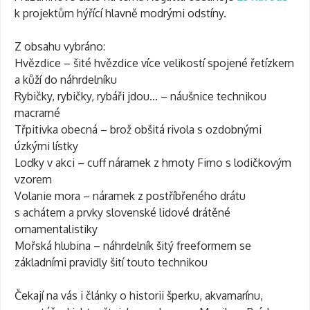
k projektům hýřící hlavně modrými odstíny.
Z obsahu vybráno:
Hvězdice – šité hvězdice více velikostí spojené řetízkem
a kůží do náhrdelníku
Rybičky, rybičky, rybáři jdou... – náušnice technikou
macramé
Třpitivka obecná – brož obšitá rivola s ozdobnými
úzkými lístky
Loďky v akci – cuff náramek z hmoty Fimo s lodičkovým
vzorem
Volanie mora – náramek z postříbřeného drátu
s achátem a prvky slovenské lidové drátěné
ornamentalistiky
Mořská hlubina – náhrdelník šitý freeformem se
základními pravidly šití touto technikou
Čekají na vás i články o historii šperku, akvamarínu,