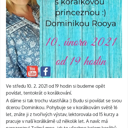
Ve středu 10. 2. 2021 od 19 hodin si budeme opět
povídat, tentokrát o korálkování.
A dáme si tak trochu vlastňáka :) Budu si povídat se svou
dcerou Dominikou. Pohybuje se v korálkovám světě 16
let, znáte ji z tvořivých výstav, lektorovala od 15 kurzy a
pracuje v naší korálkárně už několik let. A navíc má
narozeniny! Zajímá mne, jak to všechno kolem korálků