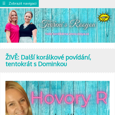
☰ Zobrazit navigaci
ŽIVĚ: Další korálkové povídání,
tentokrát s Dominkou