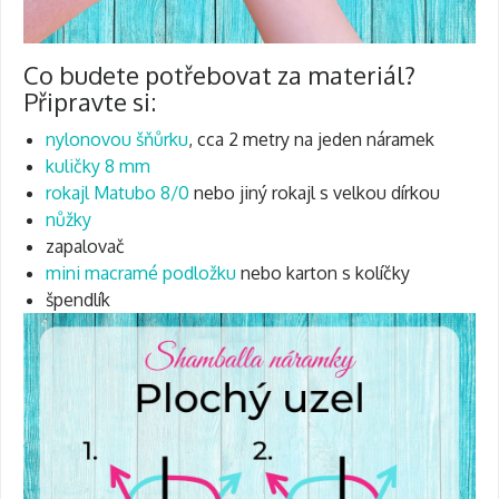
Co budete potřebovat za materiál?
Připravte si:
nylonovou šňůrku
, cca 2 metry na jeden náramek
kuličky 8 mm
rokajl Matubo 8/0
nebo jiný rokajl s velkou dírkou
nůžky
zapalovač
mini macramé podložku
nebo karton s kolíčky
špendlík