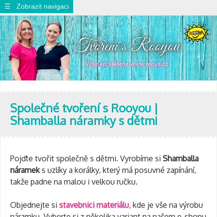
☰ Zobrazit navigaci
Společné tvoření s Rooyou |
Shamballa náramky s dětmi
Pojďte tvořit společně s dětmi. Vyrobíme si
Shamballa
náramek
s uzlíky a korálky, který má posuvné zapínání,
takže padne na malou i velkou ručku.
Objednejte si
stavebnici materiálu
, kde je vše na výrobu
náramku. Vyberte si z několika variant na našem e-shopu