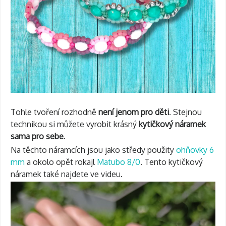
Tohle tvoření rozhodně
není jenom pro děti
. Stejnou
technikou si můžete vyrobit krásný
kytičkový náramek
sama pro sebe
.
Na těchto náramcích jsou jako středy použity
ohňovky 6
mm
a okolo opět rokajl
Matubo 8/0
. Tento kytičkový
náramek také najdete ve videu.