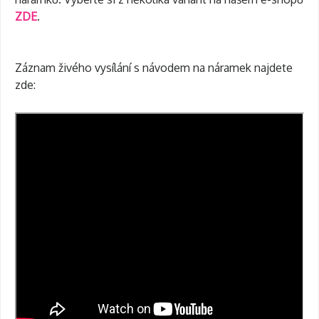
ZDE
.
Záznam živého vysílání s návodem na náramek najdete
zde: