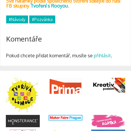
Své náramky podle společného tvoření sdílejte do naší
FB skupiny
Tvoření s Rooyou
.
#Návody
#Pozvánka
Komentáře
Pokud chcete přidat komentář, musíte se
přihlásit
.