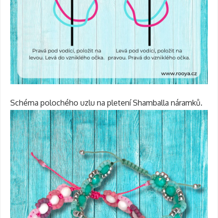
Schéma polochého uzlu na pletení Shamballa náramků.