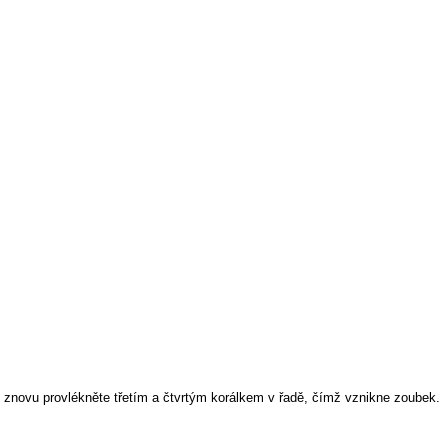
u znovu provlékněte třetím a čtvrtým korálkem v řadě
, čímž vznikne zoubek.