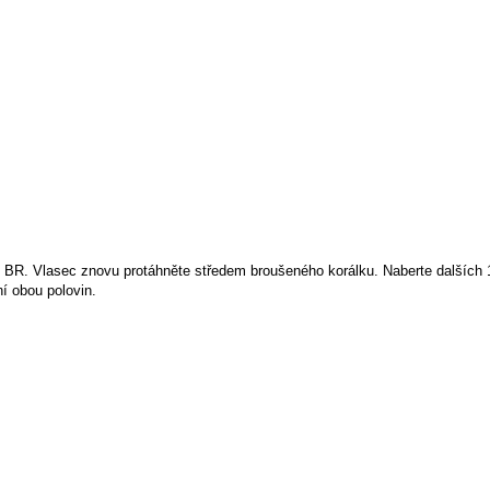
 12 BR. Vlasec znovu protáhněte středem broušeného korálku. Naberte další
ní obou polovin.