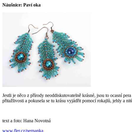
Náušnice: Paví oka
Jestli je něco z přírody neoddiskutovatelně krásné, jsou to ocasní p
přitažlivosti a pokusela se tu krásu vyjádřit pomocí rokajlů, jehly a 
text a foto: Hana Novotná
www.fler.cz/pernanka