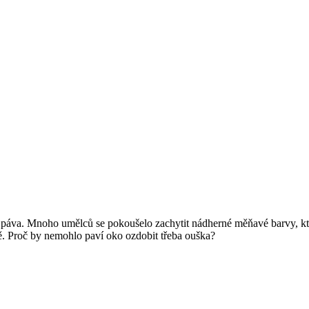
era páva. Mnoho umělců se pokoušelo zachytit nádherné měňavé barvy, k
nitě. Proč by nemohlo paví oko ozdobit třeba ouška?