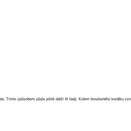
ola
. Tímto způsobem ušijte ještě další tři řady. Kolem broušeného korálku vzn