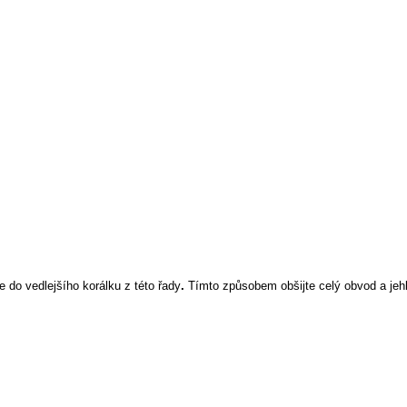
e do vedlejšího korálku z této řady
.
Tímto způsobem obšijte celý obvod a jehl