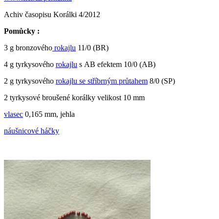
Achiv časopisu Korálki 4/2012
Pomůcky :
3 g bronzového
rokajlu
11/0 (BR)
4 g tyrkysového
rokajlu
s AB efektem 10/0 (AB)
2 g tyrkysového
rokajlu se stříbrným průtahem
8/0 (SP)
2 tyrkysové broušené korálky velikost 10 mm
vlasec
0,165 mm, jehla
náušnicové háčky