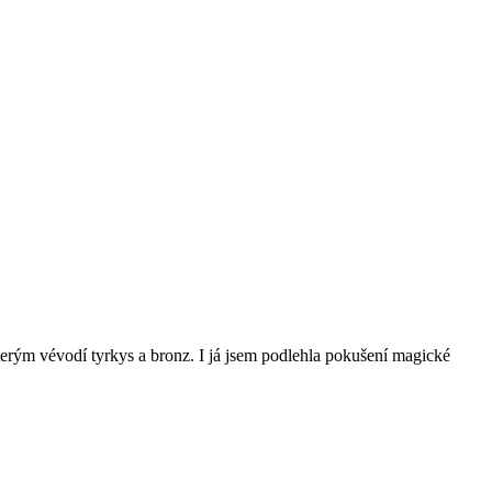
terým vévodí tyrkys a bronz. I já jsem podlehla pokušení magické