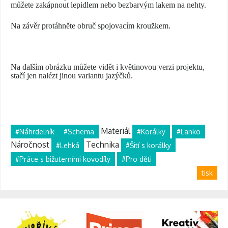
můžete zakápnout lepidlem nebo bezbarvým lakem na nehty.
Na závěr protáhněte obruč spojovacím kroužkem.
Na dalším obrázku můžete vidět i květinovou verzi projektu,
stačí jen nalézt jinou variantu jazýčků.
Materiál
#Náhrdelník
#Schema
#Korálky
#Lanko
Náročnost
Technika
#Lehká
#Šití s korálky
#Práce s bižuterními kovodíly
#Pro děti
tisk