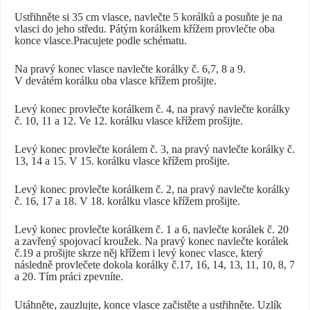
Ustřihněte si 35 cm vlasce, navlečte 5 korálků a posuňte je na
vlasci do jeho středu. Pátým korálkem křížem provlečte oba
konce vlasce.Pracujete podle schématu.
Na pravý konec vlasce navlečte korálky č. 6,7, 8 a 9.
V devátém korálku oba vlasce křížem prošijte.
Levý konec provlečte korálkem č. 4, na pravý navlečte korálky
č. 10, 11 a 12. Ve 12. korálku vlasce křížem prošijte.
Levý konec provlečte korálem č. 3, na pravý navlečte korálky č.
13, 14 a 15. V 15. korálku vlasce křížem prošijte.
Levý konec provlečte korálkem č. 2, na pravý navlečte korálky
č. 16, 17 a 18. V 18. korálku vlasce křížem prošijte.
Levý konec provlečte korálkem č. 1 a 6, navlečte korálek č. 20
a zavřený spojovací kroužek. Na pravý konec navlečte korálek
č.19 a prošijte skrze něj křížem i levý konec vlasce, který
následně provlečete dokola korálky č.17, 16, 14, 13, 11, 10, 8, 7
a 20. Tím práci zpevníte.
Utáhněte, zauzlujte, konce vlasce začistěte a ustřihněte. Uzlík