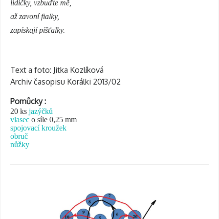
lidičky, vzbuďte mě,
až zavoní fialky,
zapískají píšťalky.
Text a foto: Jitka Kozlíková
Archiv časopisu Korálki 2013/02
Pomůcky :
20 ks
jazýčků
vlasec
o síle 0,25 mm
spojovací kroužek
obruč
nůžky