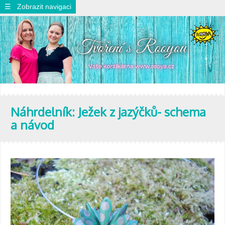
☰ Zobrazit navigaci
Náhrdelník: Ježek z jazýčků- schema
a návod