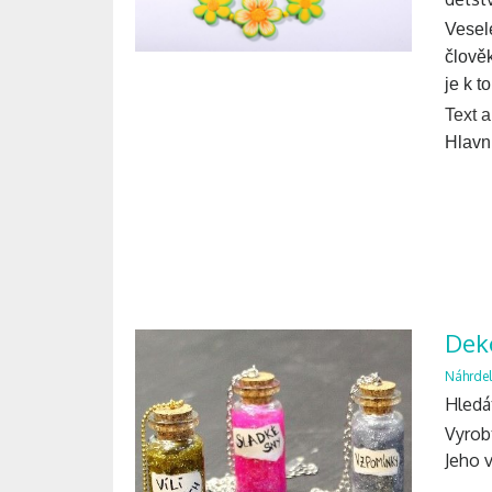
Veselé
člověk
je k t
Text 
Hlavní
Deko
Náhrdel
Hledát
Vyrobt
Jeho 