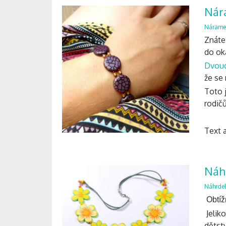
Nár
Nárame
Znáte
do ok
Dvoud
že se 
Toto 
rodičů
Text 
Náhr
Náhrdel
Obtíž
Jeliko
dětstv