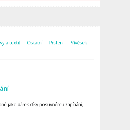
y a textil
Ostatní
Prsten
Přívěsek
ání
odné jako dárek díky posuvnému zapínání,