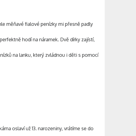
yhle měňavé fialové penízky mi přesně padly
 perfektně hodí na náramek. Dvě dírky zajístí,
zků na lanku, který zvládnou i děti s pomocí
árna oslaví už 13. narozeniny, vrátíme se do