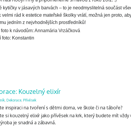
 kytičky v jásavých barvách – to je neodmyslitelná součást vše
 velmi rád k estetice mateřské školky vrátí, možná jen proto, ab
omu jedním z nejvhodnějších prostředníků!
a foto k návodům: Annamária Vrzáčková
 foto: Konstantin
race: Kouzelný elixír
ník
,
Dekorace
,
Přívěsek
e inspiraci na tvoření s dětmi doma, ve škole či na táboře?
e si kouzelný elixír jako přívěsek na krk, který budete mít vždy
výroba je snadná a zábavná.