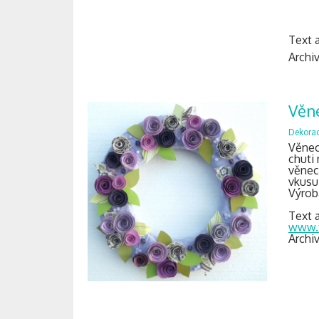
Text a
Archi
Věn
Dekora
Věnec 
chuti
věnec
vkusu.
Výroba
Text a
www.f
Archi