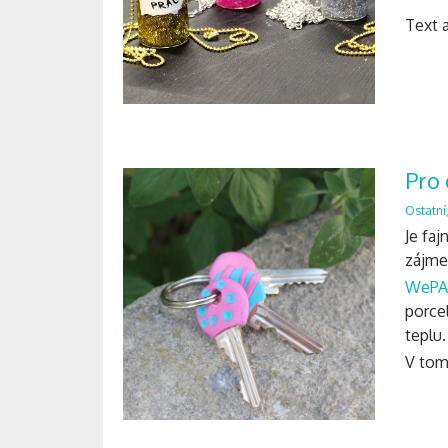
Text a
Pro 
Ostatní
Je faj
zájme
WeP
porce
teplu
V to