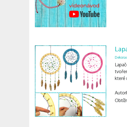
Lap
Dekora
Lapač
tvořen
které 
Autor
Obtížn