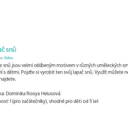
ač snů
ce
,
Videa
e snů jsou velmi oblíbeným motivem v různých uměleckých směre
í s dětmi. Pojďte si vyrobit ten svůj lapač snů. Využít můžete n
najdete.
ka: Dominika Rooya Helusová
ost: 1 (pro začátečníky), vhodné pro děti od 5 let