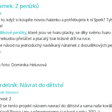
amek: Z penízků
k
 to, když si koupíte novou halenku a potřebujete k ní šperk? T
a!
írkové penízky
, které jsou ve tvaru placky, se díky svému tvaru
nebudou přetáčet a placatý tvar krásně drží na ruce.
je návod na jednoduchý navlékaný náramek z dvoudírkových pení
.
a foto: Dominika Helusová
delník: Návrat do dětství
ník
,
Náušnice
nost: 2
ž se tento projekt názvem navrací do dětství a sama naše korálk
í naší Rooyi i my a připomeneme si návod z roku 2012. :)