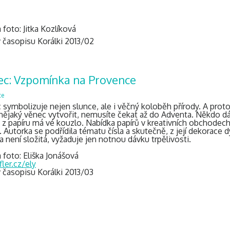
 foto: Jitka Kozlíková
v časopisu Korálki 2013/02
ec: Vzpomínka na Provence
ce
symbolizuje nejen slunce, ale i věčný koloběh přírody. A protož
 nějaký věnec vytvořit, nemusíte čekat až do Adventa. Někdo dá
 z papíru má vé kouzlo. Nabídka papírů v kreativních obchodec
 Autorka se podřídila tématu čísla a skutečně, z její dekorace
 není složitá, vyžaduje jen notnou dávku trpělivosti.
 foto: Eliška Jonášová
ler.cz/ely
v časopisu Korálki 2013/03