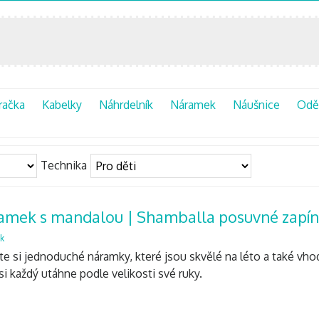
račka
Kabelky
Náhrdelník
Náramek
Náušnice
Oděv
Technika
amek s mandalou | Shamballa posuvné zapín
k
te si jednoduché náramky, které jsou skvělé na léto a také vh
si každý utáhne podle velikosti své ruky.