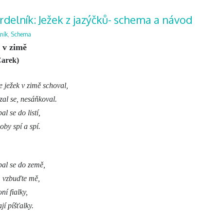
delník: Ježek z jazýčků- schema a návod
ník
,
Schema
 v zimě
Čarek)
 ježek v zimě schoval,
zal se, nesáňkoval.
l se do listí,
oby spí a spí.
al se do země,
y, vzbuďte mě,
ní fialky,
jí píšťalky.