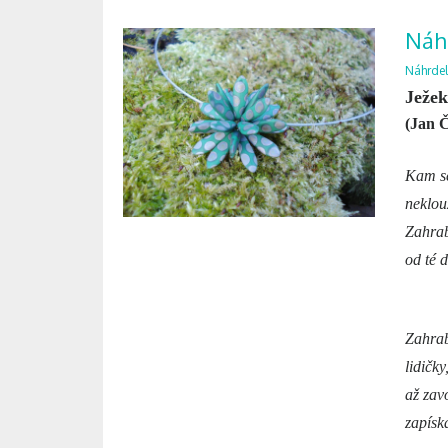
Náhr
Náhrdel
Ježek
(Jan 
Kam se
neklou
Zahraba
od té d
Zahrab
lidičk
až zavo
zapíska