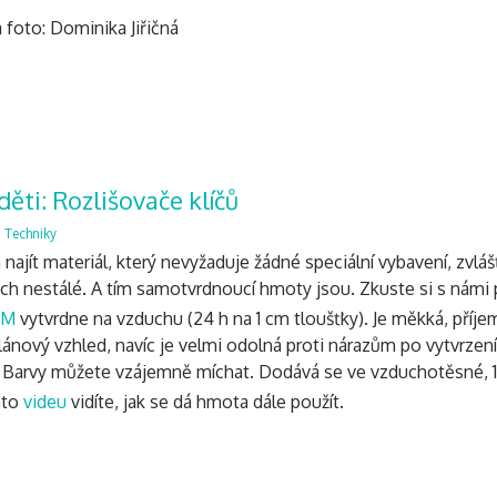
 foto: Dominika Jiřičná
děti: Rozlišovače klíčů
,
Techniky
n najít materiál, který nevyžaduje žádné speciální vybavení, zvláš
ch nestálé. A tím samotvrdnoucí hmoty jsou. Zkuste si s námi p
AM
vytvrdne na vzduchu (24 h na 1 cm tloušťky). Je měkká, příje
lánový vzhled, navíc je velmi odolná proti nárazům po vytvrzení
. Barvy můžete vzájemně míchat. Dodává se ve vzduchotěsné, 
mto
videu
vidíte, jak se dá hmota dále použít.