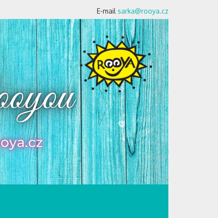
E-mail
sarka@rooya.cz