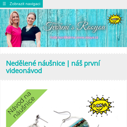
☰ Zobrazit navigaci
Nedělené náušnice | náš první
videonávod