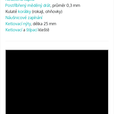
Postříbřený měděný drát
, průměr 0,3 mm
Kulaté
korálky
(rokajl, ohňovky)
Náušnicové zapínání
Ketlovací nýty
, délka 25 mm
Ketlovací
a
štípací
kleště