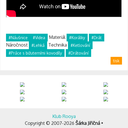
Materiál
#Náušnice
#Videa
#Korálky
#Drát
Náročnost
Technika
#Lehká
#Ketlování
#Práce s bižuterními kovodíly
#Drátování
tisk
Klub Rooya
Copyright © 2007-2026
Šárka Jiřičná
•