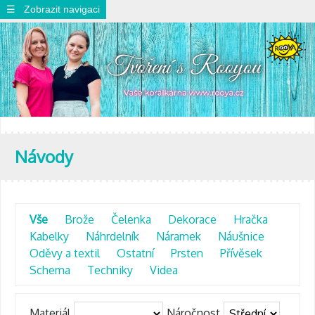
☰ Zobrazit navigaci
Návody
Vše
Brože
Čelenka
Dekorace
Hračka
Kabelky
Náhrdelník
Náramek
Náušnice
Oděvy a textil
Ostatní
Prsten
Přívěsek
Schema
Techniky
Videa
Materiál
Náročnost