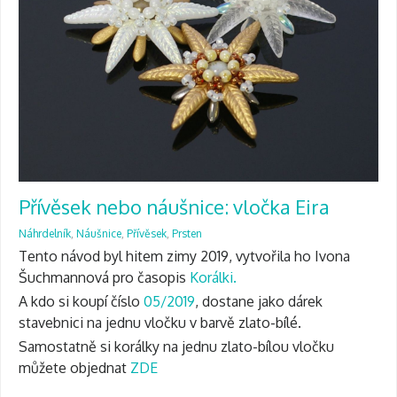
Přívěsek nebo náušnice: vločka Eira
Náhrdelník
,
Náušnice
,
Přívěsek
,
Prsten
Tento návod byl hitem zimy 2019, vytvořila ho Ivona
Šuchmannová pro časopis
Korálki.
A kdo si koupí číslo
05/2019
, dostane jako dárek
stavebnici na jednu vločku v barvě zlato-bílé.
Samostatně si korálky na jednu zlato-bílou vločku
můžete objednat
ZDE