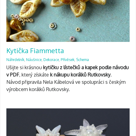
Kytička Fiammetta
Náhrdelník
,
Náušnice
,
Dekorace
,
Přívěsek
,
Schema
Ušijte si krásnou
kytičku z lístečků
a kapek
podle návodu
v PDF
, který získáte
k nákupu korálků Rutkovsky
.
Návod připravila Nela Kábelová ve spolupráci s českým
výrobcem korálků Rutkovsky.